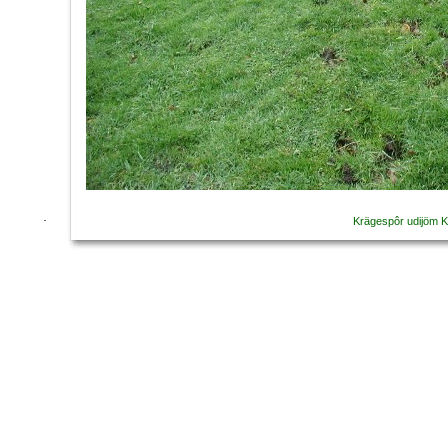
Krägespôr udijöm Ki